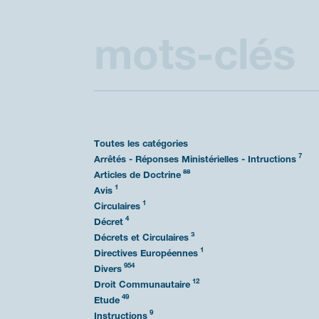
Rechercher :
Toutes les catégories
7
Arrêtés - Réponses Ministérielles - Intructions
88
Articles de Doctrine
1
Avis
1
Circulaires
4
Décret
3
Décrets et Circulaires
1
Directives Européennes
954
Divers
12
Droit Communautaire
49
Etude
9
Instructions