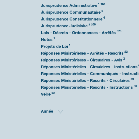
1 156
Jurisprudence Administrative
3
Jurisprudence Communautaire
4
Jurisprudence Constitutionnelle
3 356
Jurisprudence Judiciaire
670
Lois - Décrets - Ordonnances - Arrêtés
1
Notes
1
Projets de Loi
22
Réponses Ministérielles - Arrêtés - Rescrits
2
Réponses Ministérielles - Circulaires - Avis
Réponses Ministérielles - Circulaires - Instructions
Réponses Ministérielles - Communiqués - Instruct
39
Réponses Ministérielles - Rescrits - Circulaires
45
Réponses Ministérielles - Rescrits - Instructions
83
Veille