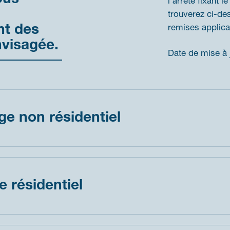
l’arrêté fixant 
trouverez ci-de
nt des
remises applica
nvisagée.
Date de mise à j
age non résidentiel
e résidentiel