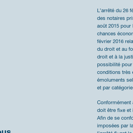
L’arrêté du 26 f
des notaires pri
août 2015 pour l
chances économ
février 2016 rel
du droit et au f
droit et à la jus
possibilité pour
conditions très
émoluments selo
et par catégorie
Conformément à 
doit être fixe e
Afin de se conf
imposées par la
ous