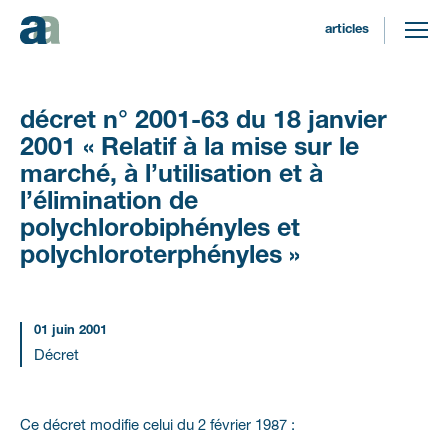
articles
Décret
n°
2001-63
du
18
janvier
2001
«
Relatif
à
la
mise
sur
le
marché,
à
l’utilisation
et
à
l’élimination
de
polychlorobiphényles
et
polychloroterphényles
»
01 juin 2001
Décret
Ce décret modifie celui du 2 février 1987 :